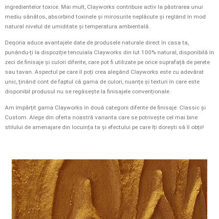
ingredientelor toxice. Mai mult, Clayworks contribuie activ la păstrarea unui
mediu sănătos, absorbind toxinele și mirosurile neplăcute și reglând în mod
natural nivelul de umiditate și temperatura ambientală.
Deqoria aduce avantajele date de produsele naturale direct în casa ta,
punându-ți la dispoziție tencuiala Clayworks din lut 100% natural, disponibilă în
zeci de finisaje și culori diferite, care pot fi utilizate pe orice suprafață de perete
sau tavan. Aspectul pe care îl poți crea alegând Clayworks este cu adevărat
unic, ținând cont de faptul că gama de culori, nuanțe și texturi în care este
disponibil produsul nu se regăsește la finisajele convenționale.
Am împărțit gama Clayworks în două categorii diferite de finisaje: Classic și
Custom. Alege din oferta noastră varianta care se potrivește cel mai bine
stilului de amenajare din locuința ta și efectului pe care îți dorești să îl obții!