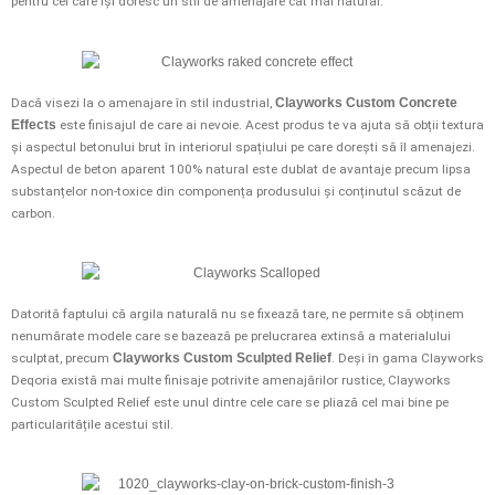
pentru cei care își doresc un stil de amenajare cât mai natural.
Dacă visezi la o amenajare în stil industrial,
Clayworks Custom Concrete
Effects
este finisajul de care ai nevoie. Acest produs te va ajuta să obții textura
și aspectul betonului brut în interiorul spațiului pe care dorești să îl amenajezi.
Aspectul de beton aparent 100% natural este dublat de avantaje precum lipsa
substanțelor non-toxice din componența produsului și conținutul scăzut de
carbon.
Datorită faptului că argila naturală nu se fixează tare, ne permite să obținem
nenumărate modele care se bazează pe prelucrarea extinsă a materialului
sculptat, precum
Clayworks Custom Sculpted Relief
. Deși în gama Clayworks
Deqoria există mai multe finisaje potrivite amenajărilor rustice, Clayworks
Custom Sculpted Relief este unul dintre cele care se pliază cel mai bine pe
particularitățile acestui stil.