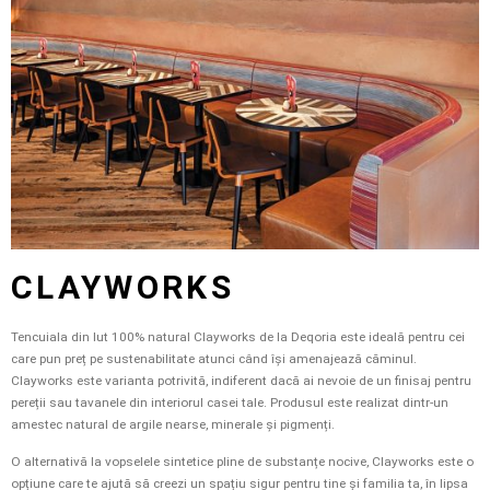
CLAYWORKS
Tencuiala din lut 100% natural Clayworks de la Deqoria este ideală pentru cei
care pun preț pe sustenabilitate atunci când își amenajează căminul.
Clayworks este varianta potrivită, indiferent dacă ai nevoie de un finisaj pentru
pereții sau tavanele din interiorul casei tale. Produsul este realizat dintr-un
amestec natural de argile nearse, minerale și pigmenți.
O alternativă la vopselele sintetice pline de substanțe nocive, Clayworks este o
opțiune care te ajută să creezi un spațiu sigur pentru tine și familia ta, în lipsa