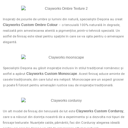
Inspirați de jocurile de umbre și lumini din natură, specialiștii Deqoria au creat
Clayworks Custom Ombre Colour
– o tencuială 100% naturală în degrade,
realizată prin amestecarea atentă a pigmenților, printr-o tehnică specială. Un
astfel de finisaj este ideal pentru spațiile în care se va opta pentru o amenajare
elegantă.
Specialiștii Deqoria au găsit inspirație inclusiv în stilul tradițional românesc și
astfel a apărut
Clayworks Custom Monoscape
. Acest finisaj aduce aminte de
casele tradiționale, din care lutul era nelipsit. Monoscape are un aspect grosier
și poate fi folosit pentru amenajări rustice sau de inspirație tradițională.
Un alt model de finisaj din tencuială de lut este
Clayworks Custom Corduroy
,
care s-a născut din dorința noastră de a experimenta și a dezvolta noi tipuri de
finisaje texturate. Nuanțele calde, pământii, fac din Corduroy alegerea ideală