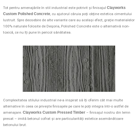
Tot pentru amenajările în stil industrial este potrivit și finisajul
Clayworks
Custom Polished Concrete
, cu ajutorul căruia poți obține estetica cimentului
lustruit. Spre deosebire de alte variante care au același efect, grație materialelor
100% naturale folosite de Deqoria, Polished Concrete este o alternativă non-
toxică, ce nu îți pune în pericol sănătatea.
Complexitatea stilului industrial ne-a inspirat să îți oferim cât mai multe
alternative în ceea ce privește finisajele pe care le poți integra într-o astfel de
amenajare.
Clayworks Custom Pressed Timber
– finisajul nostru din lemn
presat – imită betonul cofrat și are particularități estetice asemănătoare
betonului brut.