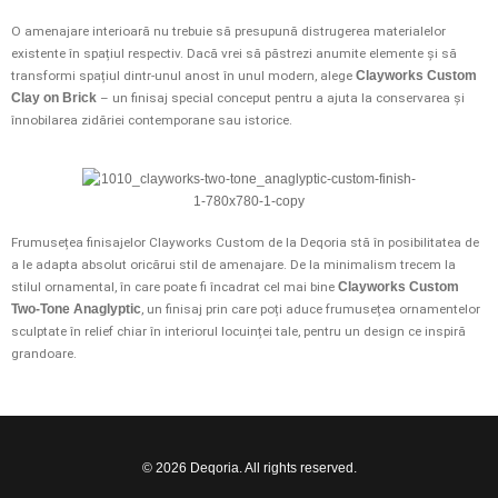
O amenajare interioară nu trebuie să presupună distrugerea materialelor
existente în spațiul respectiv. Dacă vrei să păstrezi anumite elemente și să
transformi spațiul dintr-unul anost în unul modern, alege
Clayworks Custom
Clay on Brick
– un finisaj special conceput pentru a ajuta la conservarea și
înnobilarea zidăriei contemporane sau istorice.
Frumusețea finisajelor Clayworks Custom de la Deqoria stă în posibilitatea de
a le adapta absolut oricărui stil de amenajare. De la minimalism trecem la
stilul ornamental, în care poate fi încadrat cel mai bine
Clayworks Custom
Two-Tone Anaglyptic
, un finisaj prin care poți aduce frumusețea ornamentelor
sculptate în relief chiar în interiorul locuinței tale, pentru un design ce inspiră
grandoare.
© 2026 Deqoria. All rights reserved.