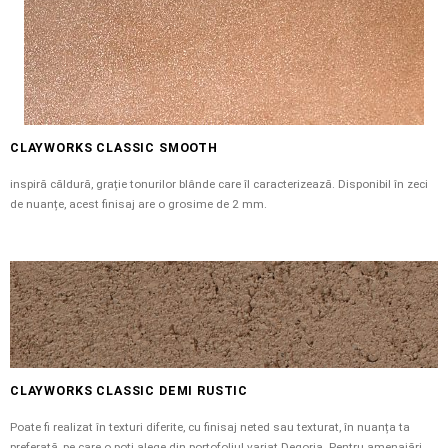
CLAYWORKS CLASSIC SMOOTH
inspiră căldură, grație tonurilor blânde care îl caracterizează. Disponibil în zeci
de nuanțe, acest finisaj are o grosime de 2 mm.
CLAYWORKS CLASSIC DEMI RUSTIC
Poate fi realizat în texturi diferite, cu finisaj neted sau texturat, în nuanța ta
preferată, pe care o poți alege din portofoliul variat Deqoria. Pentru amenajări