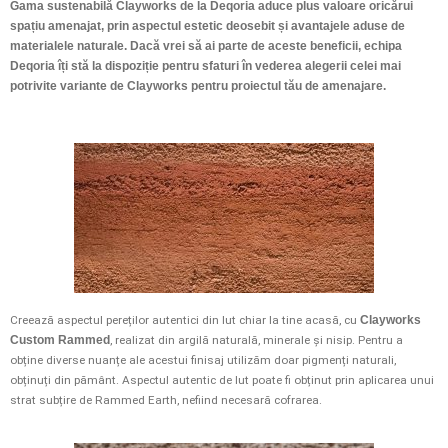
Gama sustenabilă Clayworks de la Deqoria aduce plus valoare oricărui
spațiu amenajat, prin aspectul estetic deosebit și avantajele aduse de
materialele naturale. Dacă vrei să ai parte de aceste beneficii, echipa
Deqoria îți stă la dispoziție pentru sfaturi în vederea alegerii celei mai
potrivite variante de Clayworks pentru proiectul tău de amenajare.
Creează aspectul pereților autentici din lut chiar la tine acasă, cu
Clayworks
Custom Rammed
, realizat din argilă naturală, minerale și nisip. Pentru a
obține diverse nuanțe ale acestui finisaj utilizăm doar pigmenți naturali,
obținuți din pământ. Aspectul autentic de lut poate fi obținut prin aplicarea unui
strat subțire de Rammed Earth, nefiind necesară cofrarea.