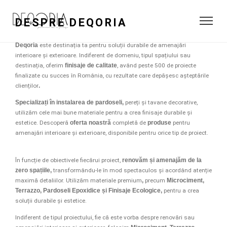
DESPRE DEQORIA
Deqoria
este destinația ta pentru soluții durabile de amenajări
interioare și exterioare. Indiferent de domeniu, tipul spațiului sau
destinația, oferim
finisaje de calitate
, având peste 500 de proiecte
finalizate cu succes în România, cu rezultate care depășesc așteptările
clienților
.
Specializați în instalarea de pardoseli,
pereți și tavane decorative,
utilizăm cele mai bune materiale pentru a crea finisaje durabile și
estetice. Descoperă
oferta noastră
completă de
produse
pentru
amenajări interioare și exterioare, disponibile pentru orice tip de proiect.
În funcție de obiectivele fiecărui proiect,
renovăm și amenajăm de la
zero spațiile,
transformându-le în mod spectaculos și acordând atenție
maximă detaliilor. Utilizăm materiale premium
,
precum
Microciment,
Terrazzo, Pardoseli Epoxidice și Finisaje Ecologice,
pentru a crea
soluții durabile și estetice.
Indiferent de tipul proiectului, fie că este vorba despre renovări sau