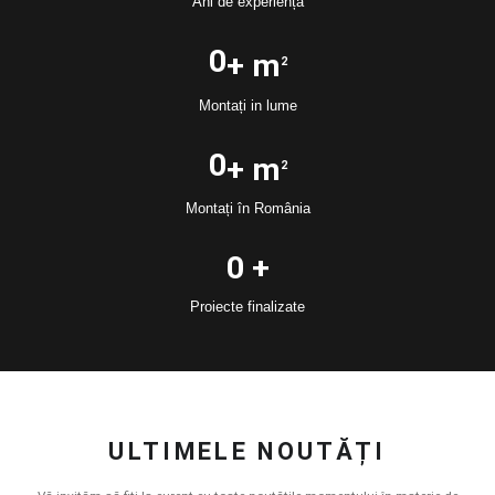
Ani de experiență
0
+ m
2
Montați in lume
0
+ m
2
Montați în România
0
 +
Proiecte finalizate
ULTIMELE NOUTĂȚI