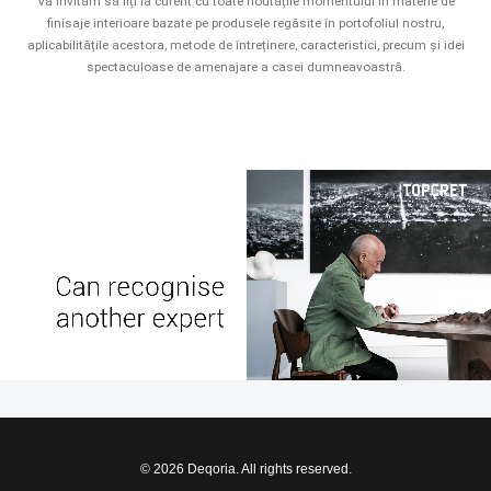
Vă invităm să fiți la curent cu toate noutățile momentului în materie de
finisaje interioare bazate pe produsele regăsite în portofoliul nostru,
aplicabilitățile acestora, metode de întreținere, caracteristici, precum și idei
spectaculoase de amenajare a casei dumneavoastră.
© 2026 Deqoria. All rights reserved.