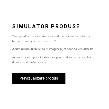
SIMULATOR PRODUSE
Te-ai gandit cum va arata casa ta dupa ce o vei transforma
folosind finisaje cu microciment?
Acum nu mai trebuie sa iti imaginezi, ci doar sa vizualizezi!
Acum îti oferim posibilitatea de a previzualiza cum vor arãta
diferite produse în casa ta!
Previzualizare produs