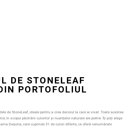
UL DE STONELEAF
DIN PORTOFOLIUL
le de StoneLeaf, ideale pentru a crea decorul la care ai visat. Toate acestea
r, în scopul păstrării culorilor și nuanțelor naturale ale pietrei. Îți poți alege
ama Deqoria, care cuprinde 31 de culori diferite, ce oferă nenumărate