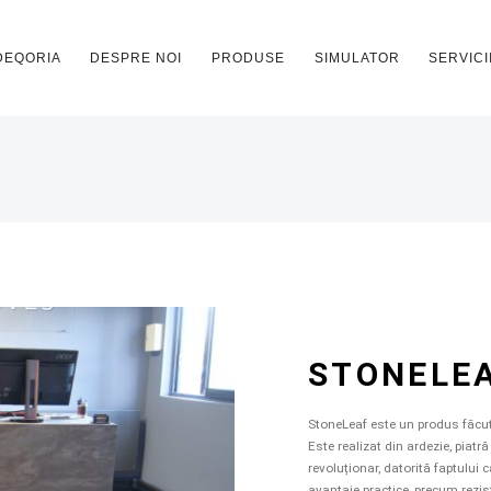
DEQORIA
DESPRE NOI
PRODUSE
SIMULATOR
SERVICI
STONELE
StoneLeaf este un produs făcut 
Este realizat din ardezie, piat
revoluționar, datorită faptului
avantaje practice, precum rezis