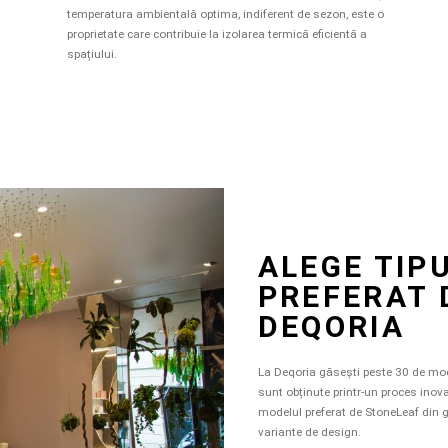
temperatura ambientală optima, indiferent de sezon, este o
proprietate care contribuie la izolarea termică eficientă a
spațiului.
ALEGE TIP
PREFERAT 
DEQORIA
La Deqoria găsești peste 30 de mode
sunt obținute printr-un proces inovato
modelul preferat de StoneLeaf din g
variante de design.