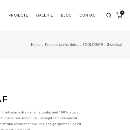
0
I
PROIECTE
GALERIE
BLOG
CONTACT
Home
Produse pentru finisaje ECOLOGICE
Stoneleaf
/
/
AF
în întregime din piatră naturală, fiind 100% organic.
ră minerală sau marmură. Finisajul este considerat
 că îmbină caracteristicile unui design spectaculos cu
tența extraordinară.