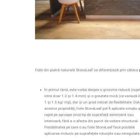
Foile din piatră naturală StoneLeaf se diferențiază prin câteva
În primul rând, este vorba despre o grosime redusă (cup
între doar 1.2 și 1.4 mm) și o greutate mică (ce variază î
1 și 1.5 kg/ mp), dar și un grad ridicat de flexibilitate. Dat
acestor proprietăți, foile StoneLeaf pot fi aplicate simplu ș
rapid pe aproape orice tip de suprafață exterioară sau
interioară, fără a o afecta din punct de vedere structural.
Flexibilitatea pe care o au foile StoneLeaf face posibilă
aplicarea inclusiv pe suprafețele rotunjite sau neregulate