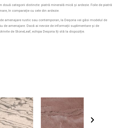
 două categorii distincte: piatră minerală mică și ardezie. Foile de piatră
re, în comparație cu cele din ardezie.
ui de amenajare rustic sau contemporan, la Deqoria vei găsi modelul de
tău de amenajare. Dacă ai nevoie de informații suplimentare și de
rivite de StoneLeaf, echipa Deqoria îți stă la dispoziție.