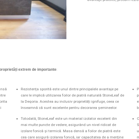
proprietăți extrem de importante
:
rinsă
Rezistența sporită este unul dintre principalele avantaje pe
P
ntre
care le implică utilizarea foilor de piatră naturală StoneLeaf de
p
orita
la Deqoria. Acestea au inclusiv proprietăți ignifuge, ceea ce
e
i
înseamnă că sunt excelente pentru decorarea șemineelor.
b
Totodată, StoneLeaf este un material izolator excelent din
O
mai multe puncte de vedere, asigurând un nivel ridicat de
S
izolare fonică și termică. Masa densă a foilor de piatră este
u
.
cea care asigură izolarea fonică, iar capacitatea de a menține
m