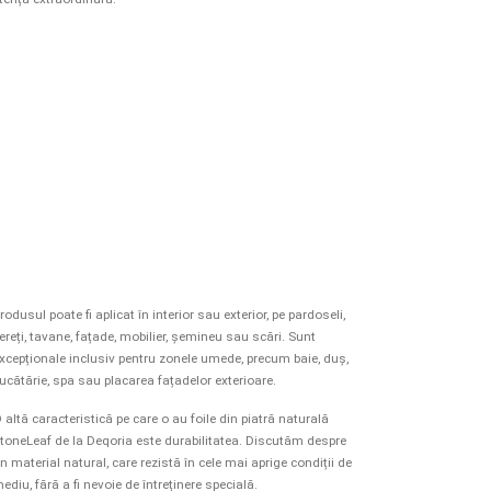
rodusul poate fi aplicat în interior sau exterior, pe pardoseli,
ereți, tavane, fațade, mobilier, șemineu sau scări. Sunt
xcepționale inclusiv pentru zonele umede, precum baie, duș,
ucătărie, spa sau placarea fațadelor exterioare.
 altă caracteristică pe care o au foile din piatră naturală
toneLeaf de la Deqoria este durabilitatea. Discutăm despre
n material natural, care rezistă în cele mai aprige condiții de
ediu, fără a fi nevoie de întreținere specială.