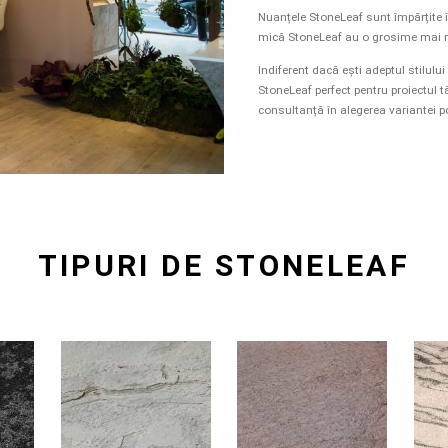
Nuanțele StoneLeaf sunt împărțite în
mică StoneLeaf au o grosime mai ma
Indiferent dacă ești adeptul stilul
StoneLeaf perfect pentru proiectul 
consultanță în alegerea variantei pot
TIPURI DE STONELEAF