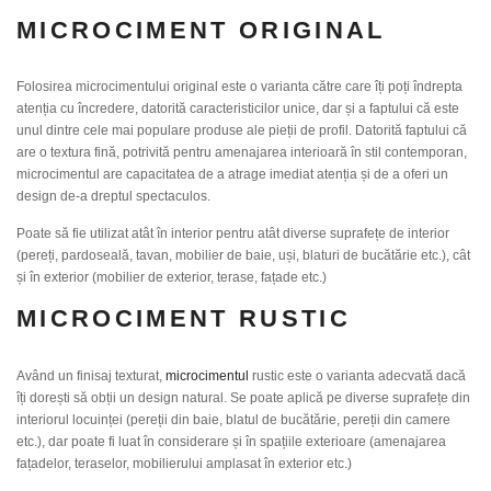
MICROCIMENT ORIGINAL
Folosirea microcimentului original este o varianta către care îți poți îndrepta
atenția cu încredere, datorită caracteristicilor unice, dar și a faptului că este
unul dintre cele mai populare produse ale pieții de profil. Datorită faptului că
are o textura fină, potrivită pentru amenajarea interioară în stil contemporan,
microcimentul are capacitatea de a atrage imediat atenția și de a oferi un
design de-a dreptul spectaculos.
Poate să fie utilizat atât în interior pentru atât diverse suprafețe de interior
(pereți, pardoseală, tavan, mobilier de baie, uși, blaturi de bucătărie etc.), cât
și în exterior (mobilier de exterior, terase, fațade etc.)
MICROCIMENT RUSTIC
Având un finisaj texturat,
microcimentul
rustic este o varianta adecvată dacă
îți dorești să obții un design natural. Se poate aplică pe diverse suprafețe din
interiorul locuinței (pereții din baie, blatul de bucătărie, pereții din camere
etc.), dar poate fi luat în considerare și în spațiile exterioare (amenajarea
fațadelor, teraselor, mobilierului amplasat în exterior etc.)