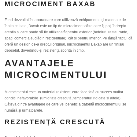
MICROCIMENT BAXAB
Fiind dezvoltat în laboratoare care utilizează echipamente și materiale de
înalta calitate, Baxab este un tip de microciment către care îți poți îndrepta
atenția și care poate să fie utilizat atât pentru exterior (hoteluri, restaurante,
spații comerciale, clădiri rezidențiale), cât și pentru interior. Pe lângă faptul că
oferă un design de-a dreptul original, microcimentul Baxab are un finisaj
deosebit, dovedindu-și rezistență sporită în timp.
AVANTAJELE
MICROCIMENTULUI
Microcimentul este un material rezistent, care face față cu succes multor
condiții nefavorabile (umiditate crescută, temperaturi ridicate și altele).
Câteva dintre avantajele de care vei beneficia datorită microcimentului se
numără și următoarele.
REZISTENȚĂ CRESCUTĂ