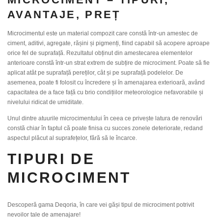
AVANTAJE, PREȚ
Microcimentul este un material compozit care constă într-un amestec de
ciment, aditivi, agregate, rășini și pigmenți, fiind capabil să acopere aproape
orice fel de suprafață. Rezultatul obținut din amestecarea elementelor
anterioare constă într-un strat extrem de subțire de microciment. Poate să fie
aplicat atât pe suprafață pereților, cât și pe suprafață podelelor. De
asemenea, poate fi folosit cu încredere și în amenajarea exterioară, având
capacitatea de a face față cu brio condițiilor meteorologice nefavorabile și
nivelului ridicat de umiditate.
Unul dintre atuurile microcimentului în ceea ce privește latura de renovări
constă chiar în faptul că poate finisa cu succes zonele deteriorate, redand
aspectul plăcut al suprafețelor, fără să le încarce.
TIPURI DE
MICROCIMENT
Descoperă gama Deqoria, în care vei găși tipul de microciment potrivit
nevoilor tale de amenajare!