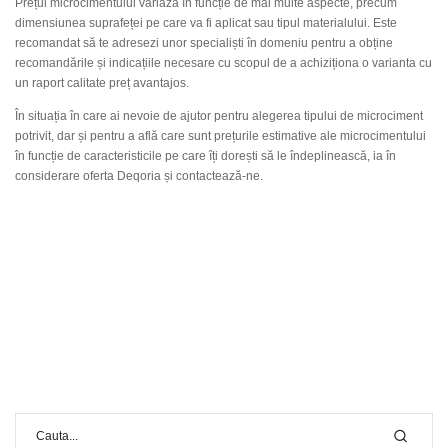
Prețul microcimentului variază în funcție de mai multe aspecte, precum
dimensiunea suprafeței pe care va fi aplicat sau tipul materialului. Este
recomandat să te adresezi unor specialiști în domeniu pentru a obține
recomandările și indicațiile necesare cu scopul de a achiziționa o varianta cu
un raport calitate preț avantajos.
În situația în care ai nevoie de ajutor pentru alegerea tipului de microciment
potrivit, dar și pentru a află care sunt prețurile estimative ale microcimentului
în funcție de caracteristicile pe care îți dorești să le îndeplinească, ia în
considerare oferta Deqoria și contactează-ne.