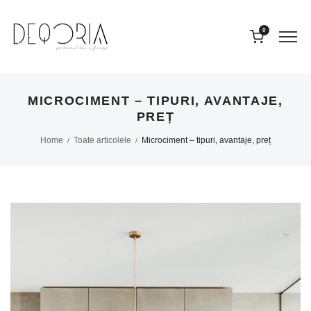
0
MICROCIMENT – TIPURI, AVANTAJE,
PREȚ
Home
Toate articolele
Microciment – tipuri, avantaje, preț
/
/