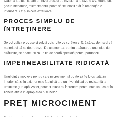
Datorită faptului că are un nivel crescut de rezistență la razele UV, zgârieturi,
șocuri mecanice, microcimentul poate să fie folosit atât în amenajările
interioare, cât și în cele exterioare.
PROCES SIMPLU DE
ÎNTREȚINERE
Se pot utiliza produse și soluții obișnuite de curățenie, fără să existe riscul că
materialul să se degradeze. De asemenea, pentru adăugarea unui plus de
strălucire, se poate utiliza un tip de ceară specială pentru pardoseli.
IMPERMEABILITATE RIDICATĂ
Unul dintre motivele pentru care microcimentul poate să fie folosit atât în
interior, cât și în exterior este faptul că are un nivel ridicat de rezistență la
umiditate și la apă. Astfel, poate fi folosit cu încredere pentru baie sau chiar în
zonele aflate în apropierea piscinelor.
PREȚ MICROCIMENT